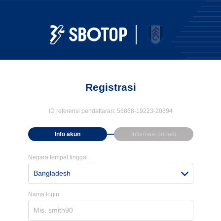
Registrasi
ID referensi pendaftaran:
56868-19223-20894
Info akun
Informasi pribadi
Negara tempat tinggal
Bangladesh
Nama login